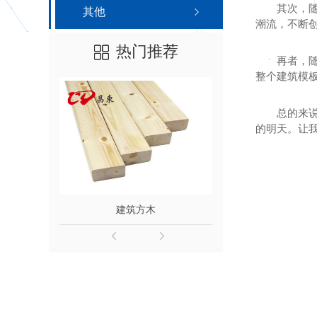
其次，
其他
潮流，不断
热门推荐
再者，
整个建筑模
总的来
的明天。让
建筑方木
陕西建筑